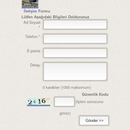
İletişim Formu
Lütfen Aşağıdaki Bilgileri Doldurunuz
Ad Soyad
:
*
Telefon
*
:
E-posta
:
Detay
:
0
karakter (1000 maksimum)
Güvenlik Kodu
:
(İşlem sonucunu
giriniz)